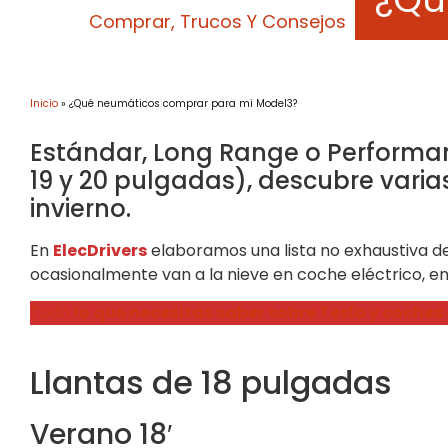
Comprar
,
Trucos Y Consejos
Inicio
»
¿Qué neumáticos comprar para mi Model3?
Estándar, Long Range o Performanc
19 y 20 pulgadas), descubre varia
invierno.
En
ElecDrivers
elaboramos una lista no exhaustiva de
ocasionalmente van a la nieve en coche eléctrico, e
Todo
lo que necesitas saber sobre Tesla y coches 
Llantas de 18 pulgadas
Verano 18′